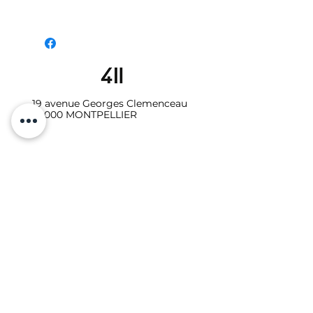
19 avenue Georges Clemenceau
34000 MONTPELLIER
06.10.87.64.08
Galerie - Secrétariat :
studio411galerie@gmail.com
Photo-vidéo - Location
:
studio411photo.video@gmail.com