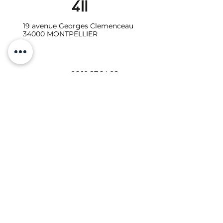
19 avenue Georges Clemenceau
34000 MONTPELLIER
06.10.87.64.08
Galerie - Secrétariat :
studio411galerie@gmail.com
Photo-vidéo - Location
:
studio411photo.video@gmail.com