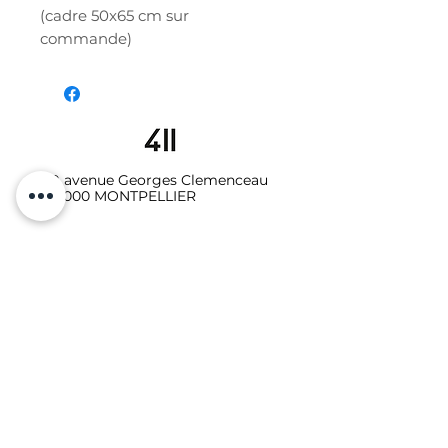
(cadre 50x65 cm sur
commande)
19 avenue Georges Clemenceau
34000 MONTPELLIER
06.10.87.64.08
Galerie - Secrétariat :
studio411galerie@gmail.com
Photo-vidéo - Location
:
studio411photo.video@gmail.com