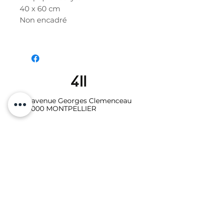
40 x 60 cm
Non encadré
19 avenue Georges Clemenceau
34000 MONTPELLIER
06.10.87.64.08
Galerie - Secrétariat :
studio411galerie@gmail.com
Photo-vidéo - Location
:
studio411photo.video@gmail.com