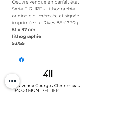
Oeuvre vendue en parfait état
Série FIGURE - Lithographie
originale numérotée et signée
imprimée sur Rives BFK 270g
51 x 37 cm
lithographie
53/55
19 avenue Georges Clemenceau
34000 MONTPELLIER
06.10.87.64.08
Galerie - Secrétariat :
studio411galerie@gmail.com
Photo-vidéo - Location
:
studio411photo.video@gmail.com