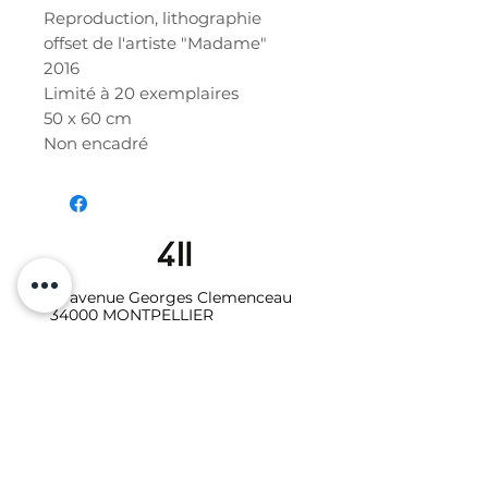
Reproduction, lithographie
offset de l'artiste "Madame"
2016
Limité à 20 exemplaires
50 x 60 cm
Non encadré
19 avenue Georges Clemenceau
34000 MONTPELLIER
06.10.87.64.08
Galerie - Secrétariat :
studio411galerie@gmail.com
Photo-vidéo - Location
:
studio411photo.video@gmail.com