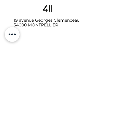
19 avenue Georges Clemenceau
34000 MONTPELLIER
06.10.87.64.08
Galerie - Secrétariat :
studio411galerie@gmail.com
Photo-vidéo - Location
:
studio411photo.video@gmail.com