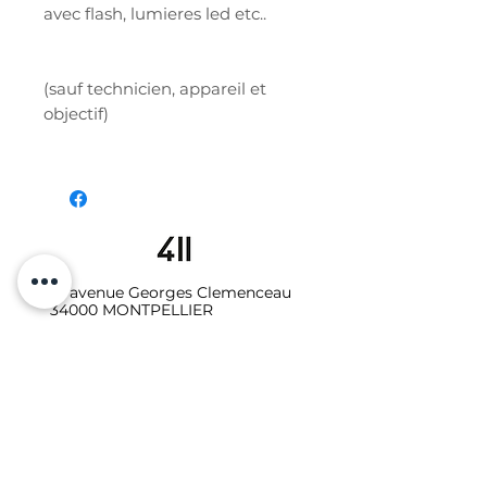
avec flash, lumieres led etc..
(sauf technicien, appareil et
objectif)
19 avenue Georges Clemenceau
34000 MONTPELLIER
06.10.87.64.08
Galerie - Secrétariat :
studio411galerie@gmail.com
Photo-vidéo - Location
:
studio411photo.video@gmail.com