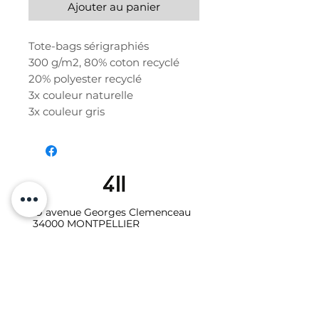
Ajouter au panier
Tote-bags sérigraphiés
300 g/m2, 80% coton recyclé
20% polyester recyclé
3x couleur naturelle
3x couleur gris
19 avenue Georges Clemenceau
34000 MONTPELLIER
06.10.87.64.08
Galerie - Secrétariat :
studio411galerie@gmail.com
Photo-vidéo - Location