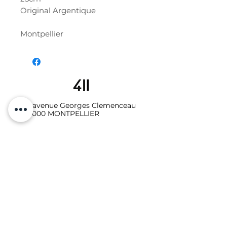
Original Argentique
Montpellier
19 avenue Georges Clemenceau
34000 MONTPELLIER
06.10.87.64.08
Galerie - Secrétariat :
studio411galerie@gmail.com
Photo-vidéo - Location
:
studio411photo.video@gmail.com