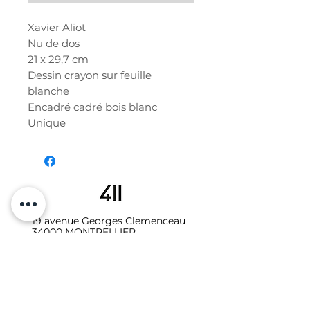
Xavier Aliot
Nu de dos
21 x 29,7 cm
Dessin crayon sur feuille
blanche
Encadré cadré bois blanc
Unique
19 avenue Georges Clemenceau
34000 MONTPELLIER
06.10.87.64.08
Galerie - Secrétariat :
studio411galerie@gmail.com