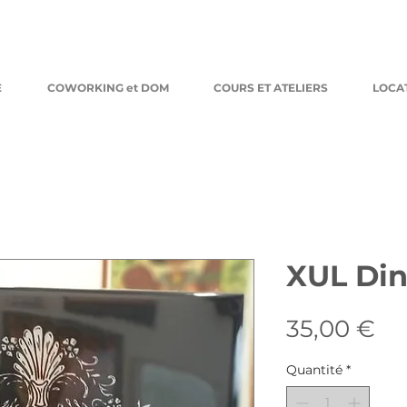
E
COWORKING et DOM
COURS ET ATELIERS
LOCA
XUL Di
Pr
35,00 €
Quantité
*